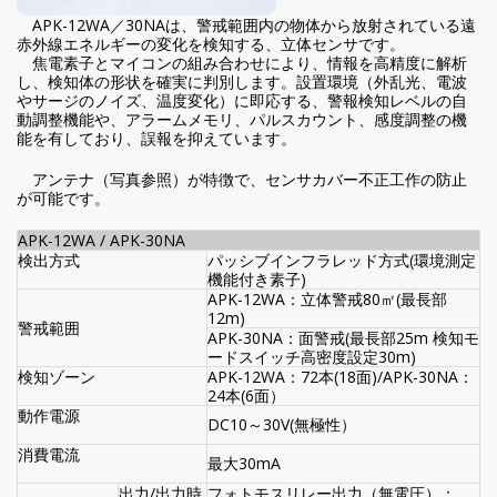
APK-12WA／30NAは、警戒範囲内の物体から放射されている遠
赤外線エネルギーの変化を検知する、立体センサです。
焦電素子とマイコンの組み合わせにより、情報を高精度に解析
し、検知体の形状を確実に判別します。設置環境（外乱光、電波
やサージのノイズ、温度変化）に即応する、警報検知レベルの自
動調整機能や、アラームメモリ、パルスカウント、感度調整の機
能を有しており、誤報を抑えています。
アンテナ（写真参照）が特徴で、センサカバー不正工作の防止
が可能です。
APK-12WA / APK-30NA
検出方式
パッシブインフラレッド方式(環境測定
機能付き素子)
APK-12WA：立体警戒80㎡(最長部
12m)
警戒範囲
APK-30NA：面警戒(最長部25m 検知モ
ードスイッチ高密度設定30m)
検知ゾーン
APK-12WA：72本(18面)/APK-30NA：
24本(6面）
動作電源
DC10～30V(無極性）
消費電流
最大30mA
出力/出力時
フォトモスリレー出力（無電圧）：