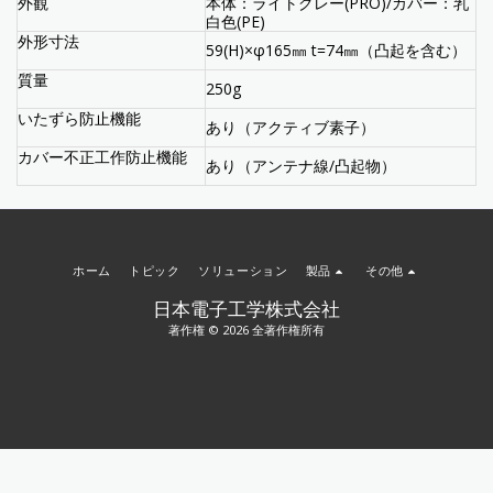
外観
本体：ライトグレー(PRO)/カバー：乳
白色(PE)
外形寸法
59(H)×φ165㎜ t=74㎜（凸起を含む）
質量
250g
いたずら防止機能
あり（アクティブ素子）
カバー不正工作防止機能
あり（アンテナ線/凸起物）
ホーム
トピック
ソリューション
製品
その他
日本電子工学株式会社
著作権 © 2026 全著作権所有