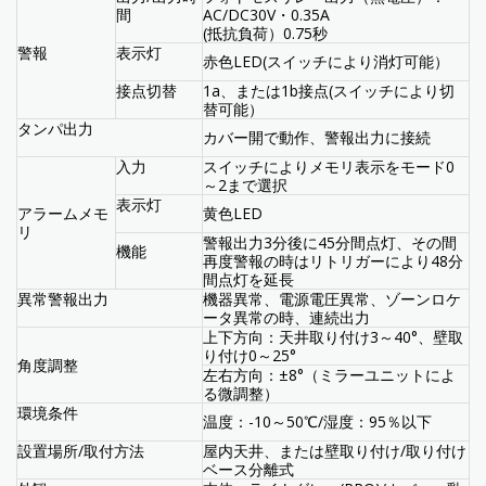
間
AC/DC30V・0.35A
(抵抗負荷）0.75秒
警報
表示灯
赤色LED(スイッチにより消灯可能）
接点切替
1a、または1b接点(スイッチにより切
替可能）
タンパ出力
カバー開で動作、警報出力に接続
入力
スイッチによりメモリ表示をモード0
～2まで選択
表示灯
アラームメモ
黄色LED
リ
警報出力3分後に45分間点灯、その間
機能
再度警報の時はリトリガーにより48分
間点灯を延長
異常警報出力
機器異常、電源電圧異常、ゾーンロケ
ータ異常の時、連続出力
上下方向：天井取り付け3～40°、壁取
り付け0～25°
角度調整
左右方向：±8°（ミラーユニットによ
る微調整）
環境条件
温度：-10～50℃/湿度：95％以下
設置場所/取付方法
屋内天井、または壁取り付け/取り付け
ベース分離式