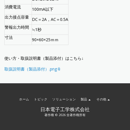
消費電流
100mA以下
出力接点容量
DC＝2A，AC＝0.5A
警報出力時間
≒1秒
寸法
90×60×25ｍｍ
使い方・取扱説明書（製品添付）はこちら↓
取扱説明書（製品添付）.png
ホーム
トピック
ソリューション
製品
その他
日本電子工学株式会社
著作権 © 2026 全著作権所有