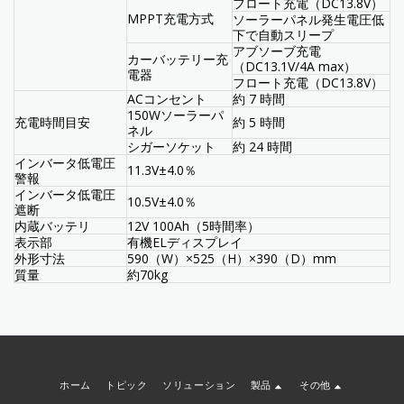
フロート充電（DC13.8V）
MPPT充電方式
ソーラーパネル発生電圧低
下で自動スリープ
アブソーブ充電
カーバッテリー充
（DC13.1V/4A max）
電器
フロート充電（DC13.8V）
ACコンセント
約 7 時間
150Wソーラーパ
充電時間目安
約 5 時間
ネル
シガーソケット
約 24 時間
インバータ低電圧
11.3V±4.0％
警報
インバータ低電圧
10.5V±4.0％
遮断
内蔵バッテリ
12V 100Ah（5時間率）
表示部
有機ELディスプレイ
外形寸法
590（W）×525（H）×390（D）mm
質量
約70kg
ホーム
トピック
ソリューション
製品
その他